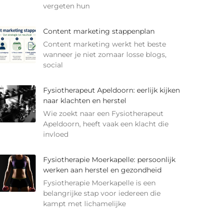
vergeten hun
Content marketing stappenplan
Content marketing werkt het beste
wanneer je niet zomaar losse blogs,
social
Fysiotherapeut Apeldoorn: eerlijk kijken
naar klachten en herstel
Wie zoekt naar een Fysiotherapeut
Apeldoorn, heeft vaak een klacht die
invloed
Fysiotherapie Moerkapelle: persoonlijk
werken aan herstel en gezondheid
Fysiotherapie Moerkapelle is een
belangrijke stap voor iedereen die
kampt met lichamelijke