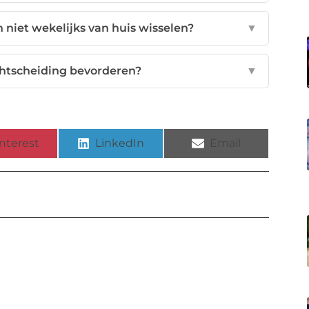
 niet wekelijks van huis wisselen?
▼
chtscheiding bevorderen?
▼
nterest
LinkedIn
Email