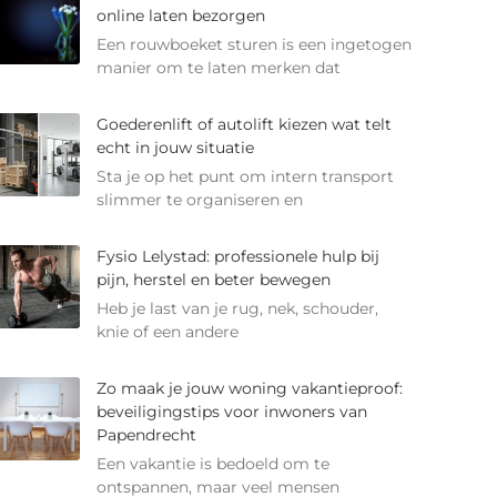
online laten bezorgen
Een rouwboeket sturen is een ingetogen
manier om te laten merken dat
Goederenlift of autolift kiezen wat telt
echt in jouw situatie
Sta je op het punt om intern transport
slimmer te organiseren en
Fysio Lelystad: professionele hulp bij
pijn, herstel en beter bewegen
Heb je last van je rug, nek, schouder,
knie of een andere
Zo maak je jouw woning vakantieproof:
beveiligingstips voor inwoners van
Papendrecht
Een vakantie is bedoeld om te
ontspannen, maar veel mensen