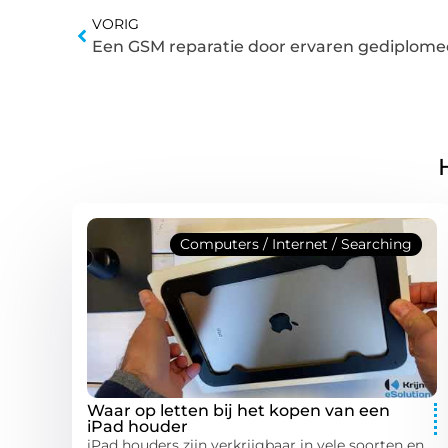
VORIG
Een GSM reparatie door ervaren gediplomee
Computers / Internet / Searching
Waar op letten bij het kopen van een
iPad houder
iPad houders zijn verkrijgbaar in vele soorten en