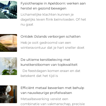
Fysiotherapie in Apeldoorn: werken aan
herstel en gezond bewegen
Lichamelijke klachten kunnen je
dagelijks leven flink beïnvloeden. Of het
nu gaat
Ontdek IJslands verborgen schatten
Heb je ooit gedroomd van een
winteravontuur dat je hart sneller doet
De ultieme kerstbeleving met
kunstkerstbomen van topkwaliteit
De feestdagen komen eraan en dat
betekent dat het tijd is
Efficiënt metaal bewerken met behulp
van nauwkeurige profielwalsen
Metaalbewerking vereist een
combinatie van vakmanschap, precisie