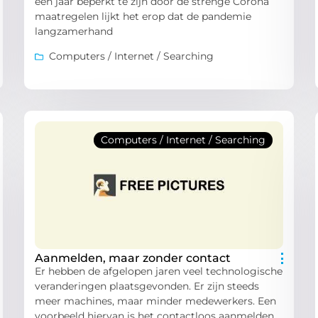
een jaar beperkt te zijn door de strenge Corona
maatregelen lijkt het erop dat de pandemie
langzamerhand
Computers / Internet / Searching
Computers / Internet / Searching
Aanmelden, maar zonder contact
Er hebben de afgelopen jaren veel technologische
veranderingen plaatsgevonden. Er zijn steeds
meer machines, maar minder medewerkers. Een
voorbeeld hiervan is het contactloos aanmelden