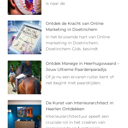
is naar de
Ontdek de Kracht van Online
Marketing in Doetinchem
In het bruisende hart van Online
marketing in Doetinchem.
Doetinchem Gids. bevindt
Ontdek Manege in Heerhugowaard –
Jouw Ultieme Paardenparadijs
Of je nu een ervaren ruiter bent of
net begint met paardrijden,
De Kunst van Interieurarchitect in
Heerlen Ontdekken
Interieurarchitectuur speelt een
cruciale rol in het creëren van