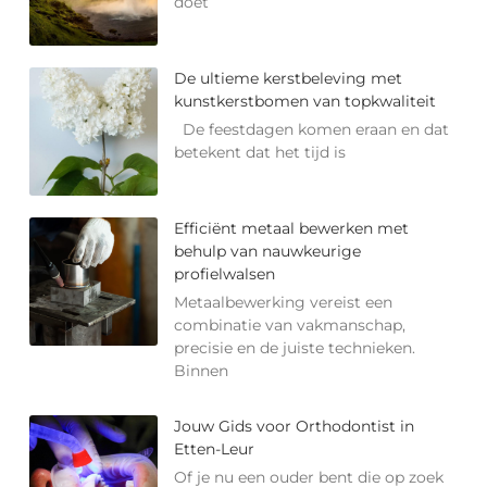
doet
De ultieme kerstbeleving met
kunstkerstbomen van topkwaliteit
De feestdagen komen eraan en dat
betekent dat het tijd is
Efficiënt metaal bewerken met
behulp van nauwkeurige
profielwalsen
Metaalbewerking vereist een
combinatie van vakmanschap,
precisie en de juiste technieken.
Binnen
Jouw Gids voor Orthodontist in
Etten-Leur
Of je nu een ouder bent die op zoek