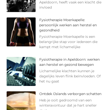
Apeldoorn, heeft vaak een klacht die
invloed
Fysiotherapie Moerkapelle:
persoonlijk werken aan herstel en
gezondheid
Fysiotherapie Moerkapelle is een
belangrijke stap voor iedereen die
kampt met lichamelijke
Fysiotherapie in Apeldoorn: werken
aan herstel en gezond bewegen
Lichamelijke klachten kunnen je
dagelijks leven flink beïnvloeden. Of
het nu gaat
Ontdek IJslands verborgen schatten
Heb je ooit gedroomd van een
winteravontuur dat je hart sneller