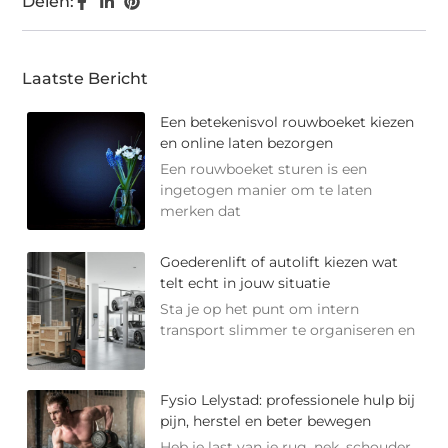
Delen:
Laatste Bericht
Een betekenisvol rouwboeket kiezen
en online laten bezorgen
Een rouwboeket sturen is een
ingetogen manier om te laten
merken dat
Goederenlift of autolift kiezen wat
telt echt in jouw situatie
Sta je op het punt om intern
transport slimmer te organiseren en
Fysio Lelystad: professionele hulp bij
pijn, herstel en beter bewegen
Heb je last van je rug, nek, schouder,