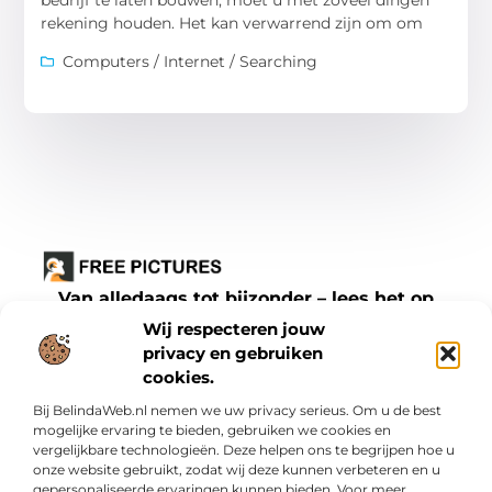
rekening houden. Het kan verwarrend zijn om om
Computers / Internet / Searching
Van alledaags tot bijzonder – lees het op
freepictures.nl.
Wij respecteren jouw
Ontdek inspirerende blogs en artikelen over
privacy en gebruiken
cookies.
alles wat het dagelijks leven te bieden heeft.
Bij BelindaWeb.nl nemen we uw privacy serieus. Om u de best
Bericht categorie
mogelijke ervaring te bieden, gebruiken we cookies en
vergelijkbare technologieën. Deze helpen ons te begrijpen hoe u
onze website gebruikt, zodat wij deze kunnen verbeteren en u
gepersonaliseerde ervaringen kunnen bieden. Voor meer