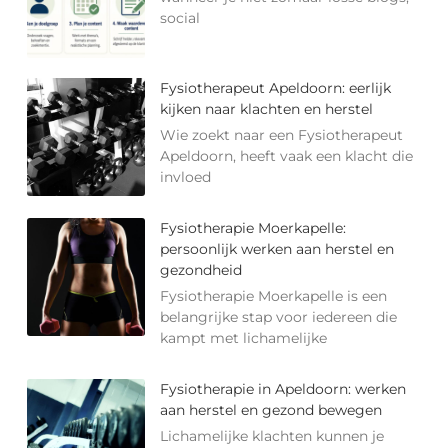
social
Fysiotherapeut Apeldoorn: eerlijk
kijken naar klachten en herstel
Wie zoekt naar een Fysiotherapeut
Apeldoorn, heeft vaak een klacht die
invloed
Fysiotherapie Moerkapelle:
persoonlijk werken aan herstel en
gezondheid
Fysiotherapie Moerkapelle is een
belangrijke stap voor iedereen die
kampt met lichamelijke
Fysiotherapie in Apeldoorn: werken
aan herstel en gezond bewegen
Lichamelijke klachten kunnen je