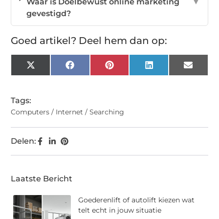
Waar is Doelbewust online marketing
▼
gevestigd?
Goed artikel? Deel hem dan op:
X
Facebook
Pinterest
LinkedIn
Email
(Twitter)
Tags:
Computers / Internet / Searching
Delen:
Laatste Bericht
Goederenlift of autolift kiezen wat
telt echt in jouw situatie