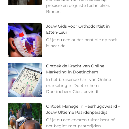
precisie en de juiste technieken.
Binnen
Jouw Gids voor Orthodontist in
Etten-Leur
Of je nu een ouder bent die op zoek
is naar de
Ontdek de Kracht van Online
Marketing in Doetinchem
In het bruisende hart van Online
marketing in Doetinchem.
Doetinchem Gids. bevindt
Ontdek Manege in Heerhugowaard –
Jouw Ultieme Paardenparadijs
Of je nu een ervaren ruiter bent of
net begint met paardrijden,