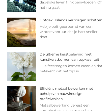
dagelijks leven flink beïnvloeden. Of
het nu gaat
Ontdek IJslands verborgen schatten
Heb je ooit gedroomd van een
winteravontuur dat je hart sneller
doet
De ultieme kerstbeleving met
kunstkerstbomen van topkwaliteit
De feestdagen komen eraan en dat
betekent dat het tijd is
Efficiënt metaal bewerken met
behulp van nauwkeurige
profielwalsen
Metaalbewerking vereist een
combinatie van vakmanschap,