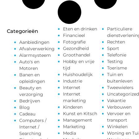
Eten en drinken
Particuliere
Categorieën
Financieel
dienstverlenin
Fotografie
Rechten
Aanbiedingen
Gezondheid
Sport
Afvalverwerking
Groothandel
Telefonie
Alarmsysteem
Hobby en vrije
Testing
Auto's en
tijd
Toerisme
Motoren
Huishoudelijk
Tuin en
Banen en
Industrie
buitenleven
opleidingen
Internet
Tweewielers
Beauty en
Internet
Uncategorized
verzorging
marketing
Vakantie
Bedrijven
Kinderen
Verbouwen
Blog
Kunst en Kitsch
Vervoer en
Cadeau
Management
transport
Computers /
Marketing
Winkelen
Internet /
Media
Woning en Tui
Searching