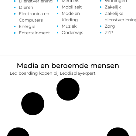
Meubels
Woningen
Dienstverlening
Mobiliteit
Zakelijk
Dieren
Mode en
Zakelijke
Electronica en
Kleding
dienstverlenin
Computers
Muziek
Zorg
Energie
Onderwijs
ZZP
Entertainment
Media en beroemde mensen
Led boarding kopen bij Leddisplayexpert