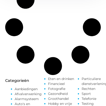
Eten en drinken
Particuliere
Categorieën
Financieel
dienstverlenin
Fotografie
Rechten
Aanbiedingen
Gezondheid
Sport
Afvalverwerking
Groothandel
Telefonie
Alarmsysteem
Hobby en vrije
Testing
Auto's en