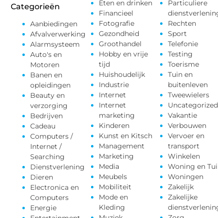
Eten en drinken
Particuliere
Categorieën
Financieel
dienstverlenin
Fotografie
Rechten
Aanbiedingen
Gezondheid
Sport
Afvalverwerking
Groothandel
Telefonie
Alarmsysteem
Hobby en vrije
Testing
Auto's en
tijd
Toerisme
Motoren
Huishoudelijk
Tuin en
Banen en
Industrie
buitenleven
opleidingen
Internet
Tweewielers
Beauty en
Internet
Uncategorized
verzorging
marketing
Vakantie
Bedrijven
Kinderen
Verbouwen
Cadeau
Kunst en Kitsch
Vervoer en
Computers /
Management
transport
Internet /
Marketing
Winkelen
Searching
Media
Woning en Tui
Dienstverlening
Meubels
Woningen
Dieren
Mobiliteit
Zakelijk
Electronica en
Mode en
Zakelijke
Computers
Kleding
dienstverlenin
Energie
Muziek
Zorg
Entertainment