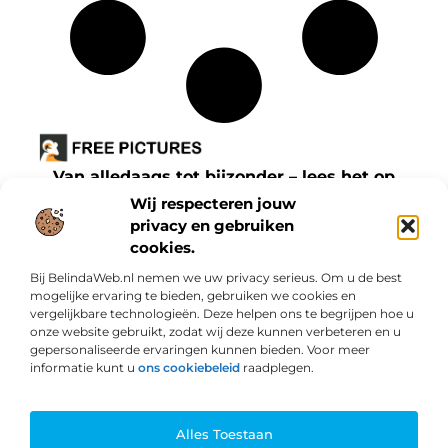
Van alledaags tot bijzonder – lees het op
freepictures.nl.
Wij respecteren jouw
Ontdek inspirerende blogs en artikelen over
privacy en gebruiken
cookies.
alles wat het dagelijks leven te bieden heeft.
Bij BelindaWeb.nl nemen we uw privacy serieus. Om u de best
Bericht categorie
mogelijke ervaring te bieden, gebruiken we cookies en
vergelijkbare technologieën. Deze helpen ons te begrijpen hoe u
onze website gebruikt, zodat wij deze kunnen verbeteren en u
gepersonaliseerde ervaringen kunnen bieden. Voor meer
informatie kunt u
ons cookiebeleid
raadplegen.
Onze informatie
Hoe zit het echt met “SEO backlinks kopen”? Wat je moet weten
Hoe kun je geld verdienen met je website? Praktische methodes en valkuilen
Alles Toestaan