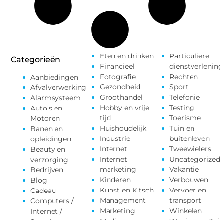
Eten en drinken
Particuliere
Categorieën
Financieel
dienstverlenin
Fotografie
Rechten
Aanbiedingen
Gezondheid
Sport
Afvalverwerking
Groothandel
Telefonie
Alarmsysteem
Hobby en vrije
Testing
Auto's en
tijd
Toerisme
Motoren
Huishoudelijk
Tuin en
Banen en
Industrie
buitenleven
opleidingen
Internet
Tweewielers
Beauty en
Internet
Uncategorized
verzorging
marketing
Vakantie
Bedrijven
Kinderen
Verbouwen
Blog
Kunst en Kitsch
Vervoer en
Cadeau
Management
transport
Computers /
Marketing
Winkelen
Internet /