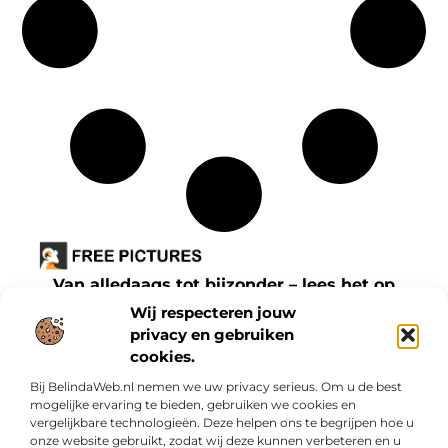
Van alledaags tot bijzonder – lees het op
freepictures.nl.
Wij respecteren jouw
Ontdek inspirerende blogs en artikelen over
privacy en gebruiken
cookies.
alles wat het dagelijks leven te bieden heeft.
Bij BelindaWeb.nl nemen we uw privacy serieus. Om u de best
Bericht categorie
mogelijke ervaring te bieden, gebruiken we cookies en
vergelijkbare technologieën. Deze helpen ons te begrijpen hoe u
onze website gebruikt, zodat wij deze kunnen verbeteren en u