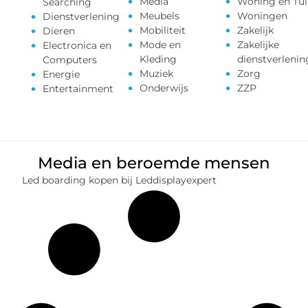
Media
Woning en Tui
Searching
Meubels
Woningen
Dienstverlening
Mobiliteit
Zakelijk
Dieren
Mode en
Zakelijke
Electronica en
Kleding
dienstverlenin
Computers
Muziek
Zorg
Energie
Onderwijs
ZZP
Entertainment
Media en beroemde mensen
Led boarding kopen bij Leddisplayexpert