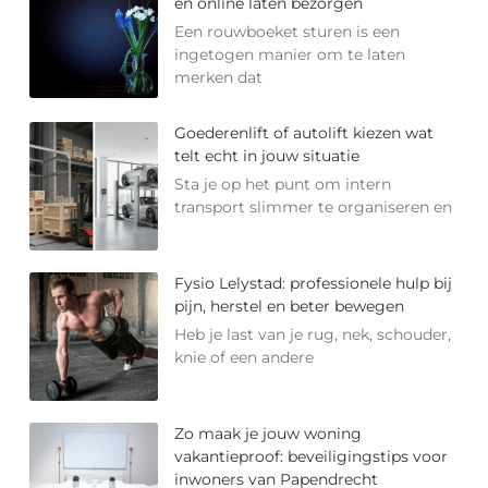
en online laten bezorgen
Een rouwboeket sturen is een
ingetogen manier om te laten
merken dat
Goederenlift of autolift kiezen wat
telt echt in jouw situatie
Sta je op het punt om intern
transport slimmer te organiseren en
Fysio Lelystad: professionele hulp bij
pijn, herstel en beter bewegen
Heb je last van je rug, nek, schouder,
knie of een andere
Zo maak je jouw woning
vakantieproof: beveiligingstips voor
inwoners van Papendrecht