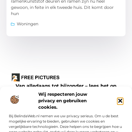
ramenKunststof deuren en ramen zijn nu heel
gewoon, in feite in elk tweede huis. Dit komt door
hun
Woningen
Van alledaags tot bijzonder – lees het op
freepictures.nl.
Wij respecteren jouw
Ontdek inspirerende blogs en artikelen over
privacy en gebruiken
cookies.
alles wat het dagelijks leven te bieden heeft.
Bij BelindaWeb.nl nemen we uw privacy serieus. Om u de best
Bericht categorie
mogelijke ervaring te bieden, gebruiken we cookies en
vergelijkbare technologieën. Deze helpen ons te begrijpen hoe u
onze website gebruikt, zodat wij deze kunnen verbeteren en u