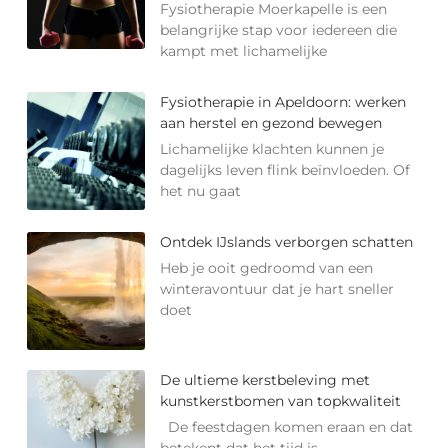
Fysiotherapie Moerkapelle is een
belangrijke stap voor iedereen die
kampt met lichamelijke
Fysiotherapie in Apeldoorn: werken
aan herstel en gezond bewegen
Lichamelijke klachten kunnen je
dagelijks leven flink beïnvloeden. Of
het nu gaat
Ontdek IJslands verborgen schatten
Heb je ooit gedroomd van een
winteravontuur dat je hart sneller
doet
De ultieme kerstbeleving met
kunstkerstbomen van topkwaliteit
De feestdagen komen eraan en dat
betekent dat het tijd is