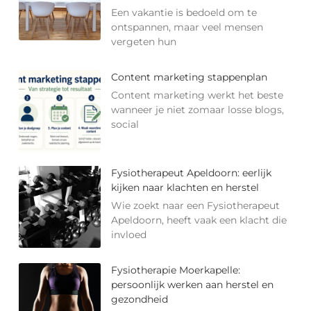
Een vakantie is bedoeld om te
ontspannen, maar veel mensen
vergeten hun
Content marketing stappenplan
Content marketing werkt het beste
wanneer je niet zomaar losse blogs,
social
Fysiotherapeut Apeldoorn: eerlijk
kijken naar klachten en herstel
Wie zoekt naar een Fysiotherapeut
Apeldoorn, heeft vaak een klacht die
invloed
Fysiotherapie Moerkapelle:
persoonlijk werken aan herstel en
gezondheid