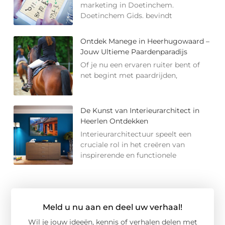
marketing in Doetinchem.
Doetinchem Gids. bevindt
Ontdek Manege in Heerhugowaard –
Jouw Ultieme Paardenparadijs
Of je nu een ervaren ruiter bent of
net begint met paardrijden,
De Kunst van Interieurarchitect in
Heerlen Ontdekken
Interieurarchitectuur speelt een
cruciale rol in het creëren van
inspirerende en functionele
Meld u nu aan en deel uw verhaal!
Wil je jouw ideeën, kennis of verhalen delen met