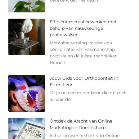
Efficiënt metaal bewerken met
behulp van nauwkeurige
profielwalsen
Metaalbewerking vereist een
combinatie van vakmanschap,
precisie en de juiste technieken.
Binnen
Jouw Gids voor Orthodontist in
Etten-Leur
Of je nu een ouder bent die op zoek
is naar de
Ontdek de Kracht van Online
Marketing in Doetinchem
In het bruisende hart van Online