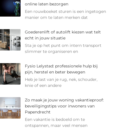
online laten bezorgen
Een rouwboeket sturen is een ingetogen
manier om te laten merken dat
Goederenlift of autolift kiezen wat telt
echt in jouw situatie
Sta je op het punt om intern transport
slimmer te organiseren en
Fysio Lelystad: professionele hulp bij
pijn, herstel en beter bewegen
Heb je last van je rug, nek, schouder,
knie of een andere
Zo maak je jouw woning vakantieproof:
beveiligingstips voor inwoners van
Papendrecht
Een vakantie is bedoeld om te
ontspannen, maar veel mensen