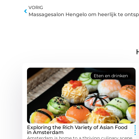
VORIG
Massagesalon Hengelo om heerlijk te onts
Eten en drinken
Exploring the Rich Variety of Asian Food
in Amsterdam
Amsterdam is home to a thriving culinary scene,