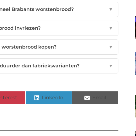
oneel Brabants worstenbrood?
▼
brood invriezen?
▼
e worstenbrood kopen?
▼
duurder dan fabrieksvarianten?
▼
nterest
LinkedIn
Email