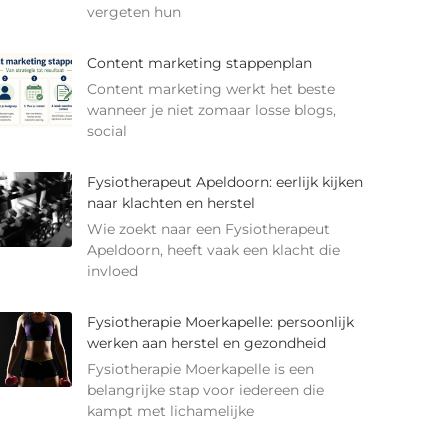
vergeten hun
Content marketing stappenplan
Content marketing werkt het beste
wanneer je niet zomaar losse blogs,
social
Fysiotherapeut Apeldoorn: eerlijk kijken
naar klachten en herstel
Wie zoekt naar een Fysiotherapeut
Apeldoorn, heeft vaak een klacht die
invloed
Fysiotherapie Moerkapelle: persoonlijk
werken aan herstel en gezondheid
Fysiotherapie Moerkapelle is een
belangrijke stap voor iedereen die
kampt met lichamelijke