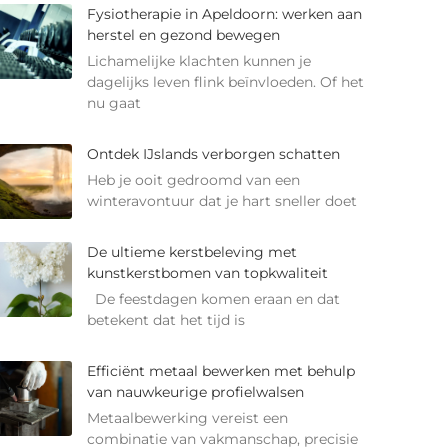
Fysiotherapie in Apeldoorn: werken aan
herstel en gezond bewegen
Lichamelijke klachten kunnen je
dagelijks leven flink beïnvloeden. Of het
nu gaat
Ontdek IJslands verborgen schatten
Heb je ooit gedroomd van een
winteravontuur dat je hart sneller doet
De ultieme kerstbeleving met
kunstkerstbomen van topkwaliteit
De feestdagen komen eraan en dat
betekent dat het tijd is
Efficiënt metaal bewerken met behulp
van nauwkeurige profielwalsen
Metaalbewerking vereist een
combinatie van vakmanschap, precisie