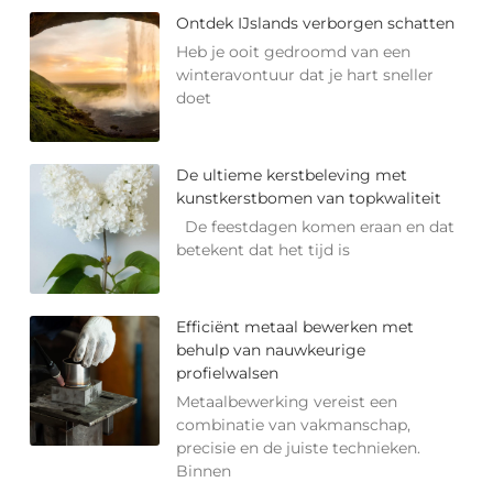
Ontdek IJslands verborgen schatten
Heb je ooit gedroomd van een
winteravontuur dat je hart sneller
doet
De ultieme kerstbeleving met
kunstkerstbomen van topkwaliteit
De feestdagen komen eraan en dat
betekent dat het tijd is
Efficiënt metaal bewerken met
behulp van nauwkeurige
profielwalsen
Metaalbewerking vereist een
combinatie van vakmanschap,
precisie en de juiste technieken.
Binnen