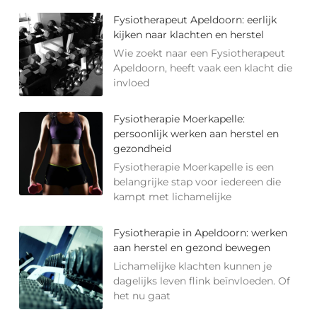
Fysiotherapeut Apeldoorn: eerlijk
kijken naar klachten en herstel
Wie zoekt naar een Fysiotherapeut
Apeldoorn, heeft vaak een klacht die
invloed
Fysiotherapie Moerkapelle:
persoonlijk werken aan herstel en
gezondheid
Fysiotherapie Moerkapelle is een
belangrijke stap voor iedereen die
kampt met lichamelijke
Fysiotherapie in Apeldoorn: werken
aan herstel en gezond bewegen
Lichamelijke klachten kunnen je
dagelijks leven flink beïnvloeden. Of
het nu gaat