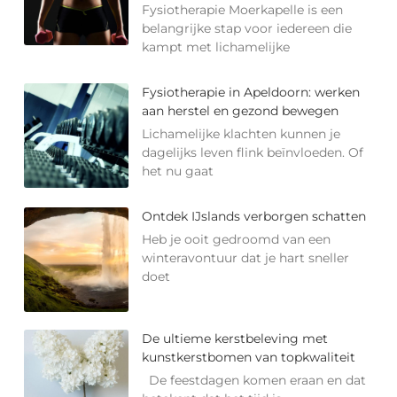
Fysiotherapie Moerkapelle is een
belangrijke stap voor iedereen die
kampt met lichamelijke
Fysiotherapie in Apeldoorn: werken
aan herstel en gezond bewegen
Lichamelijke klachten kunnen je
dagelijks leven flink beïnvloeden. Of
het nu gaat
Ontdek IJslands verborgen schatten
Heb je ooit gedroomd van een
winteravontuur dat je hart sneller
doet
De ultieme kerstbeleving met
kunstkerstbomen van topkwaliteit
De feestdagen komen eraan en dat