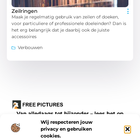
Zeilringen
Maak je regelmatig gebruik van zeilen of doeken,
voor particuliere of professionele doeleinden? Dan is
het erg belangrijk dat je daarbij ook de juiste
accessoires
Verbouwen
Van alledaags tot bijzonder – lees het op
freepictures.nl.
Wij respecteren jouw
Ontdek inspirerende blogs en artikelen over
privacy en gebruiken
cookies.
alles wat het dagelijks leven te bieden heeft.