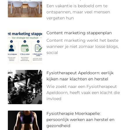
Een vakantie is bedoeld om te
ontspannen, maar veel mensen
vergeten hun
Content marketing stappenplan
Content marketing werkt het beste
wanneer je niet zomaar losse blogs,
social
Fysiotherapeut Apeldoorn: eerlijk
kijken naar klachten en herstel
Wie zoekt naar een Fysiotherapeut
Apeldoorn, heeft vaak een klacht die
invloed
Fysiotherapie Moerkapelle:
persoonlijk werken aan herstel en
gezondheid