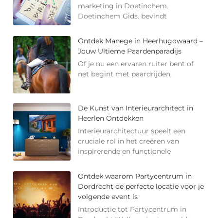
marketing in Doetinchem.
Doetinchem Gids. bevindt
Ontdek Manege in Heerhugowaard –
Jouw Ultieme Paardenparadijs
Of je nu een ervaren ruiter bent of
net begint met paardrijden,
De Kunst van Interieurarchitect in
Heerlen Ontdekken
Interieurarchitectuur speelt een
cruciale rol in het creëren van
inspirerende en functionele
Ontdek waarom Partycentrum in
Dordrecht de perfecte locatie voor je
volgende event is
Introductie tot Partycentrum in