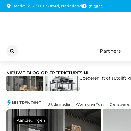
Markt 12, 6131 EL Sittard, Nederland
21:05:14
Partners
NIEUWE BLOG OP FREEPICTURES.NL
Goederenlift of autolift k
NU TRENDING
Uit de media
Woning en Tuin
Dienstverle
Aanbiedingen