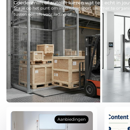
Goederenlift of autolift kiezen wat telt echt in jou
Sta je op het punt om intern transport slimmer te organis
tussen een lift voor lading of
Aanbiedingen