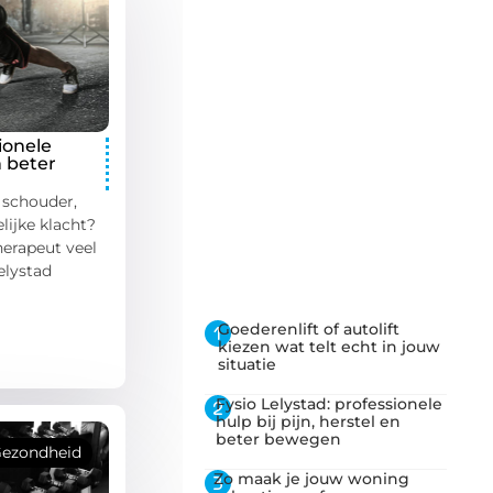
Onze artikelen die u
niet mag missen
ionele
Van interessante
n beter
nieuwsitems tot
, schouder,
inspirerende verhalen, wij
lijke klacht?
hebben het allemaal voor u
herapeut veel
verzameld.
elystad
Goederenlift of autolift
kiezen wat telt echt in jouw
situatie
Fysio Lelystad: professionele
hulp bij pijn, herstel en
beter bewegen
ezondheid
Zo maak je jouw woning