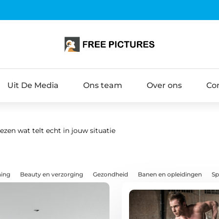
Uit De Media
Ons team
Over ons
Co
iezen wat telt echt in jouw situatie
ning
Beauty en verzorging
Gezondheid
Banen en opleidingen
Sp