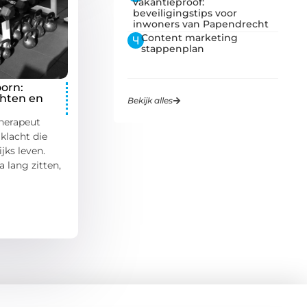
vakantieproof:
beveiligingstips voor
inwoners van Papendrecht
Content marketing
stappenplan
orn:
chten en
Bekijk alles
therapeut
klacht die
jks leven.
a lang zitten,