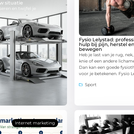
w situatie
eren en twijfel je
Fysio Lelystad: profess
hulp bij pijn, herstel e
bewegen
Heb je last van je rug, nek
knie of een andere lichame
Dan kan een goede fysiot
voor je betekenen. Fysio L
Sport
Internet marketing
G