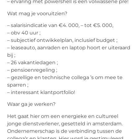
– ervaring met powershell is een volwassene pré!
Wat mag je vooruitzien?
– salarisindicatie van €4. 000, – tot €5. 000,
– obv 40 uur ;
– subjectief ontwikkelplan, inclusief budget ;
– leaseauto, aanraden en laptop hoort er uiteraard
bij ;
– 26 vakantiedagen ;
– pensioenregeling ;
– gezellige en technische collega ’s om mee te
sparren ;
– interessant klantportfolio!
Waar ga je werken?
Het gaat hier om een energieke en cultureel
jonge dienstverlener, gesetteld in amsterdam.
Ondernemerschap is de verbinding tussen de
collega’s en klanten. Hier word je gestimuleerd