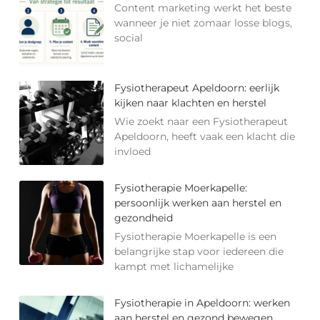
Content marketing werkt het beste
wanneer je niet zomaar losse blogs,
social
Fysiotherapeut Apeldoorn: eerlijk
kijken naar klachten en herstel
Wie zoekt naar een Fysiotherapeut
Apeldoorn, heeft vaak een klacht die
invloed
Fysiotherapie Moerkapelle:
persoonlijk werken aan herstel en
gezondheid
Fysiotherapie Moerkapelle is een
belangrijke stap voor iedereen die
kampt met lichamelijke
Fysiotherapie in Apeldoorn: werken
aan herstel en gezond bewegen