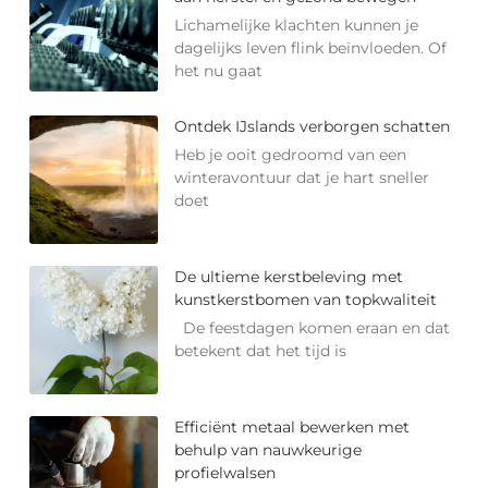
Lichamelijke klachten kunnen je
dagelijks leven flink beïnvloeden. Of
het nu gaat
Ontdek IJslands verborgen schatten
Heb je ooit gedroomd van een
winteravontuur dat je hart sneller
doet
De ultieme kerstbeleving met
kunstkerstbomen van topkwaliteit
De feestdagen komen eraan en dat
betekent dat het tijd is
Efficiënt metaal bewerken met
behulp van nauwkeurige
profielwalsen