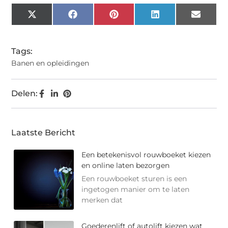
X
Facebook
Pinterest
LinkedIn
Email
(Twitter)
Tags:
Banen en opleidingen
Delen:
Laatste Bericht
Een betekenisvol rouwboeket kiezen
en online laten bezorgen
Een rouwboeket sturen is een
ingetogen manier om te laten
merken dat
Goederenlift of autolift kiezen wat