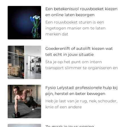
Een betekenisvol rouwboeket kiezen
en online laten bezorgen
Een rouwboeket sturen is een
ingetogen manier om te laten
merken dat
Goederenlift of autolift kiezen wat
telt echt in jouw situatie
Sta je op het punt om intern
transport slimmer te organiseren en
Fysio Lelystad: professionele hulp bij
pijn, herstel en beter bewegen
Heb je last van je rug, nek, schouder,
knie of een andere
Zo maak je jouw woning