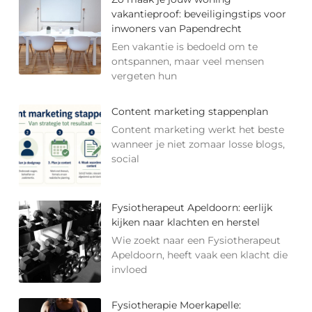
vakantieproof: beveiligingstips voor
inwoners van Papendrecht
Een vakantie is bedoeld om te
ontspannen, maar veel mensen
vergeten hun
Content marketing stappenplan
Content marketing werkt het beste
wanneer je niet zomaar losse blogs,
social
Fysiotherapeut Apeldoorn: eerlijk
kijken naar klachten en herstel
Wie zoekt naar een Fysiotherapeut
Apeldoorn, heeft vaak een klacht die
invloed
Fysiotherapie Moerkapelle: