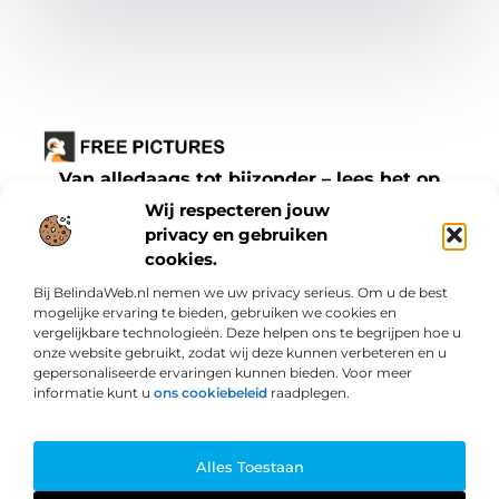
Van alledaags tot bijzonder – lees het op
freepictures.nl.
Wij respecteren jouw
Ontdek inspirerende blogs en artikelen over
privacy en gebruiken
cookies.
alles wat het dagelijks leven te bieden heeft.
Bij BelindaWeb.nl nemen we uw privacy serieus. Om u de best
Bericht categorie
mogelijke ervaring te bieden, gebruiken we cookies en
vergelijkbare technologieën. Deze helpen ons te begrijpen hoe u
onze website gebruikt, zodat wij deze kunnen verbeteren en u
gepersonaliseerde ervaringen kunnen bieden. Voor meer
informatie kunt u
ons cookiebeleid
raadplegen.
Onze informatie
Hoe zit het echt met “SEO backlinks kopen”? Wat je moet weten
Hoe kun je geld verdienen met je website? Praktische methodes en valkuilen
Alles Toestaan