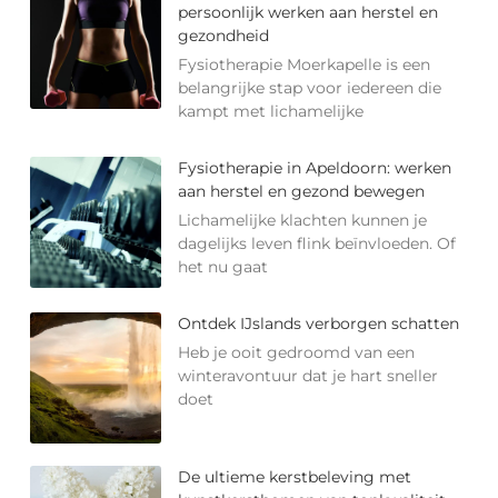
persoonlijk werken aan herstel en
gezondheid
Fysiotherapie Moerkapelle is een
belangrijke stap voor iedereen die
kampt met lichamelijke
Fysiotherapie in Apeldoorn: werken
aan herstel en gezond bewegen
Lichamelijke klachten kunnen je
dagelijks leven flink beïnvloeden. Of
het nu gaat
Ontdek IJslands verborgen schatten
Heb je ooit gedroomd van een
winteravontuur dat je hart sneller
doet
De ultieme kerstbeleving met