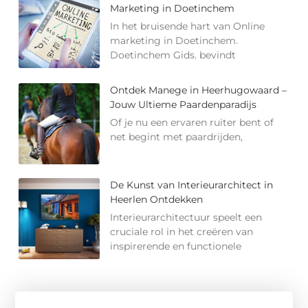
Marketing in Doetinchem
In het bruisende hart van Online
marketing in Doetinchem.
Doetinchem Gids. bevindt
Ontdek Manege in Heerhugowaard –
Jouw Ultieme Paardenparadijs
Of je nu een ervaren ruiter bent of
net begint met paardrijden,
De Kunst van Interieurarchitect in
Heerlen Ontdekken
Interieurarchitectuur speelt een
cruciale rol in het creëren van
inspirerende en functionele