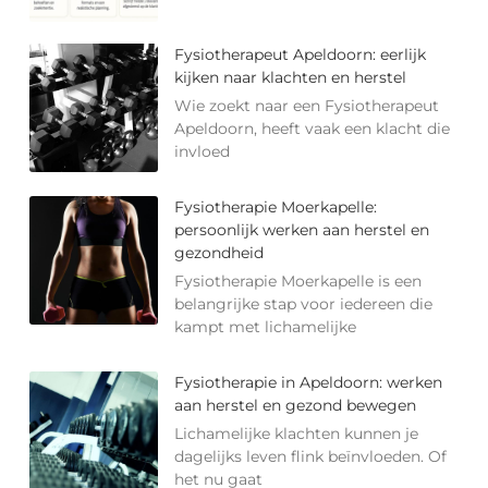
Fysiotherapeut Apeldoorn: eerlijk
kijken naar klachten en herstel
Wie zoekt naar een Fysiotherapeut
Apeldoorn, heeft vaak een klacht die
invloed
Fysiotherapie Moerkapelle:
persoonlijk werken aan herstel en
gezondheid
Fysiotherapie Moerkapelle is een
belangrijke stap voor iedereen die
kampt met lichamelijke
Fysiotherapie in Apeldoorn: werken
aan herstel en gezond bewegen
Lichamelijke klachten kunnen je
dagelijks leven flink beïnvloeden. Of
het nu gaat