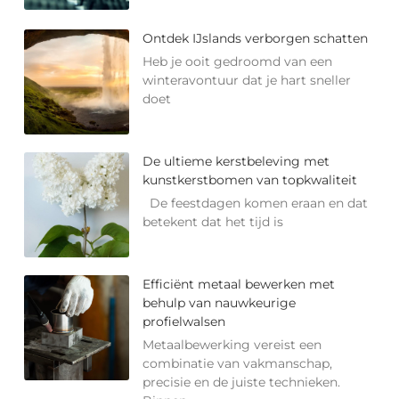
Ontdek IJslands verborgen schatten
Heb je ooit gedroomd van een
winteravontuur dat je hart sneller
doet
De ultieme kerstbeleving met
kunstkerstbomen van topkwaliteit
De feestdagen komen eraan en dat
betekent dat het tijd is
Efficiënt metaal bewerken met
behulp van nauwkeurige
profielwalsen
Metaalbewerking vereist een
combinatie van vakmanschap,
precisie en de juiste technieken.