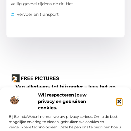
veilig gevoel tijdens de rit. Het
Vervoer en transport
Van alledaags tot bijzonder – lees het op
freepictures.nl.
Wij respecteren jouw
Ontdek inspirerende blogs en artikelen over
privacy en gebruiken
cookies.
alles wat het dagelijks leven te bieden heeft.
Bij BelindaWeb.nl nemen we uw privacy serieus. Om u de best
Bericht categorie
mogelijke ervaring te bieden, gebruiken we cookies en
vergelijkbare technologieën. Deze helpen ons te begrijpen hoe u