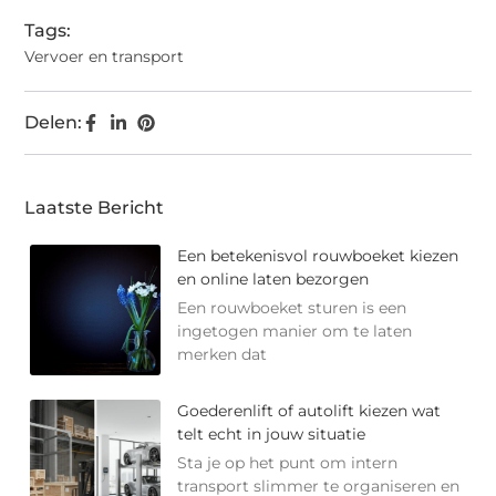
Tags:
Vervoer en transport
Delen:
Laatste Bericht
Een betekenisvol rouwboeket kiezen
en online laten bezorgen
Een rouwboeket sturen is een
ingetogen manier om te laten
merken dat
Goederenlift of autolift kiezen wat
telt echt in jouw situatie
Sta je op het punt om intern
transport slimmer te organiseren en