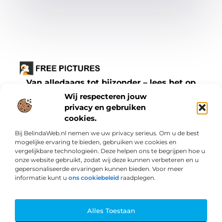
Van alledaags tot bijzonder – lees het op
freepictures.nl.
Wij respecteren jouw
Ontdek inspirerende blogs en artikelen over
privacy en gebruiken
cookies.
alles wat het dagelijks leven te bieden heeft.
Bij BelindaWeb.nl nemen we uw privacy serieus. Om u de best
Bericht categorie
mogelijke ervaring te bieden, gebruiken we cookies en
vergelijkbare technologieën. Deze helpen ons te begrijpen hoe u
onze website gebruikt, zodat wij deze kunnen verbeteren en u
gepersonaliseerde ervaringen kunnen bieden. Voor meer
informatie kunt u
ons cookiebeleid
raadplegen.
Onze informatie
Hoe zit het echt met “SEO backlinks kopen”? Wat je moet weten
Hoe kun je geld verdienen met je website? Praktische methodes en valkuilen
Alles Toestaan