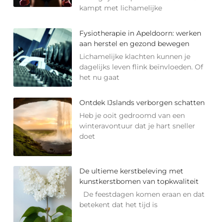
kampt met lichamelijke
Fysiotherapie in Apeldoorn: werken
aan herstel en gezond bewegen
Lichamelijke klachten kunnen je
dagelijks leven flink beïnvloeden. Of
het nu gaat
Ontdek IJslands verborgen schatten
Heb je ooit gedroomd van een
winteravontuur dat je hart sneller
doet
De ultieme kerstbeleving met
kunstkerstbomen van topkwaliteit
De feestdagen komen eraan en dat
betekent dat het tijd is