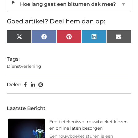
Hoe lang gaat een bitumen dak mee?
▼
Goed artikel? Deel hem dan op:
X
Facebook
Pinterest
LinkedIn
Email
(Twitter)
Tags:
Dienstverlening
Delen:
Laatste Bericht
Een betekenisvol rouwboeket kiezen
en online laten bezorgen
Een rouwboeket sturen is een