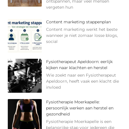
ontspannen, maar veel mensen
vergeten hun
Content marketing stappenplan
Content marketing werkt het beste
wanneer je niet zomaar losse blogs,
social
Fysiotherapeut Apeldoorn: eerlijk
kijken naar klachten en herstel
Wie zoekt naar een Fysiotherapeut
Apeldoorn, heeft vaak een klacht die
invloed
Fysiotherapie Moerkapelle:
persoonlijk werken aan herstel en
gezondheid
Fysiotherapie Moerkapelle is een
belangrijke stap voor iedereen die