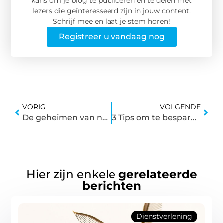
kans om je blog te publiceren en te delen met
lezers die geïnteresseerd zijn in jouw content.
Schrijf mee en laat je stem horen!
Registreer u vandaag nog
VORIG
VOLGENDE
De geheimen van netten ontcijferd: ontdek de veelzijdigheid van netten in het dagelijks leven
3 Tips om te besparen op vliegtickets
Hier zijn enkele
gerelateerde
berichten
Dienstverlening