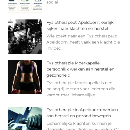
social
Fysiotherapeut Apeldoorn: eerlijk
kijken naar klachten en herstel
Wie zoekt naar een Fysiotherapeut
Apeldoorn, heeft vaak een klacht die
invloed
Fysiotherapie Moerkapelle:
persoonlijk werken aan herstel en
gezondheid
Fysiotherapie Moerkapelle is een
belangrijke stap voor iedereen die
kampt met lichamelijke
Fysiotherapie in Apeldoorn: werken
aan herstel en gezond bewegen
Lichamelijke klachten kunnen je
dagelijks leven flink beïnvloeden. Of