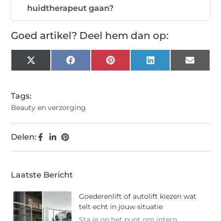
huidtherapeut gaan?
Goed artikel? Deel hem dan op:
X
Facebook
Pinterest
LinkedIn
Email
(Twitter)
Tags:
Beauty en verzorging
Delen:
Laatste Bericht
Goederenlift of autolift kiezen wat
telt echt in jouw situatie
Sta je op het punt om intern