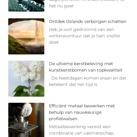
het nu gaat
Ontdek IJslands verborgen schatten
Heb je ooit gedroomd van een
winteravontuur dat je hart sneller
doet
De ultieme kerstbeleving met
kunstkerstbomen van topkwaliteit
De feestdagen komen eraan en dat
betekent dat het tijd is
Efficiënt metaal bewerken met
behulp van nauwkeurige
profielwalsen
Metaalbewerking vereist een
combinatie van vakmanschap,