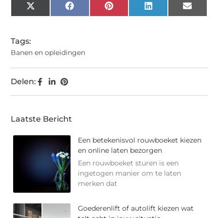
X
Facebook
Pinterest
LinkedIn
Email
(Twitter)
Tags:
Banen en opleidingen
Delen:
Laatste Bericht
Een betekenisvol rouwboeket kiezen
en online laten bezorgen
Een rouwboeket sturen is een
ingetogen manier om te laten
merken dat
Goederenlift of autolift kiezen wat