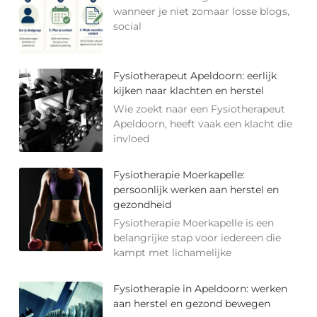
wanneer je niet zomaar losse blogs,
social
Fysiotherapeut Apeldoorn: eerlijk
kijken naar klachten en herstel
Wie zoekt naar een Fysiotherapeut
Apeldoorn, heeft vaak een klacht die
invloed
Fysiotherapie Moerkapelle:
persoonlijk werken aan herstel en
gezondheid
Fysiotherapie Moerkapelle is een
belangrijke stap voor iedereen die
kampt met lichamelijke
Fysiotherapie in Apeldoorn: werken
aan herstel en gezond bewegen