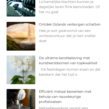
Lichamelijke klachten kunnen je
dagelijks leven flink beïnvloeden. Of
het nu gaat
Ontdek IJslands verborgen schatten
Heb je ooit gedroomd van een
winteravontuur dat je hart sneller
doet
De ultieme kerstbeleving met
kunstkerstbomen van topkwaliteit
De feestdagen komen eraan en dat
betekent dat het tijd is
Efficiënt metaal bewerken met
behulp van nauwkeurige
profielwalsen
Metaalbewerking vereist een