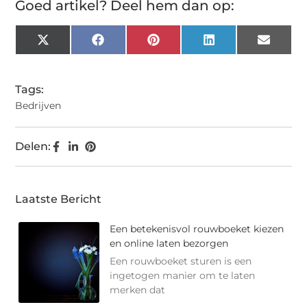
Goed artikel? Deel hem dan op:
X
Facebook
Pinterest
LinkedIn
Email
(Twitter)
Tags:
Bedrijven
Delen:
Laatste Bericht
Een betekenisvol rouwboeket kiezen
en online laten bezorgen
Een rouwboeket sturen is een
ingetogen manier om te laten
merken dat