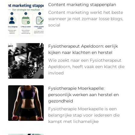
Content marketing stappenplan
Content marketing werkt het beste
wanneer je niet zomaar losse blogs,
social
Fysiotherapeut Apeldoorn: eerlijk
kijken naar klachten en herstel
Wie zoekt naar een Fysiotherapeut
Apeldoorn, heeft vaak een klacht die
invloed
Fysiotherapie Moerkapelle:
persoonlijk werken aan herstel en
gezondheid
Fysiotherapie Moerkapelle is een
belangrijke stap voor iedereen die
kampt met lichamelijke