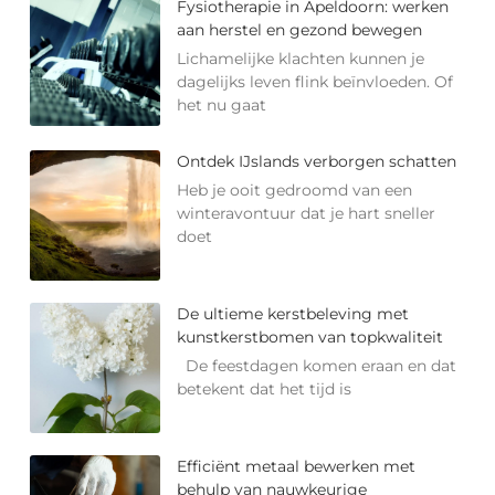
Fysiotherapie in Apeldoorn: werken
aan herstel en gezond bewegen
Lichamelijke klachten kunnen je
dagelijks leven flink beïnvloeden. Of
het nu gaat
Ontdek IJslands verborgen schatten
Heb je ooit gedroomd van een
winteravontuur dat je hart sneller
doet
De ultieme kerstbeleving met
kunstkerstbomen van topkwaliteit
De feestdagen komen eraan en dat
betekent dat het tijd is
Efficiënt metaal bewerken met
behulp van nauwkeurige