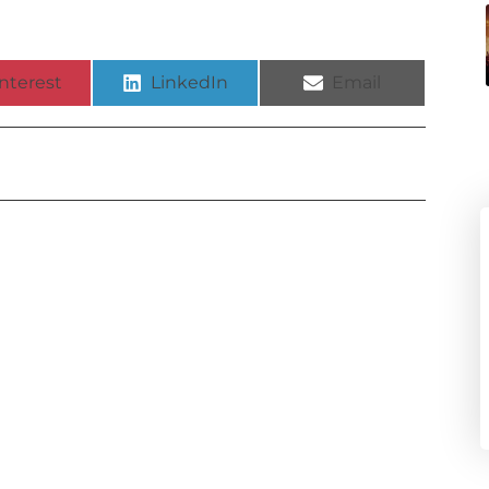
nterest
LinkedIn
Email