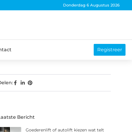
Donderdag 6 Augustus 2026
ntact
Registreer
Delen:
Laatste Bericht
Goederenlift of autolift kiezen wat telt