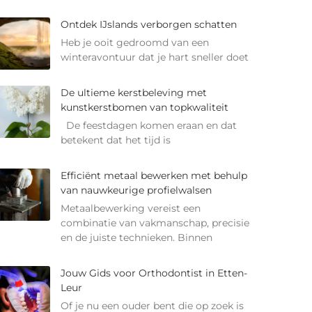
Ontdek IJslands verborgen schatten
Heb je ooit gedroomd van een
winteravontuur dat je hart sneller doet
De ultieme kerstbeleving met
kunstkerstbomen van topkwaliteit
De feestdagen komen eraan en dat
betekent dat het tijd is
Efficiënt metaal bewerken met behulp
van nauwkeurige profielwalsen
Metaalbewerking vereist een
combinatie van vakmanschap, precisie
en de juiste technieken. Binnen
Jouw Gids voor Orthodontist in Etten-
Leur
Of je nu een ouder bent die op zoek is