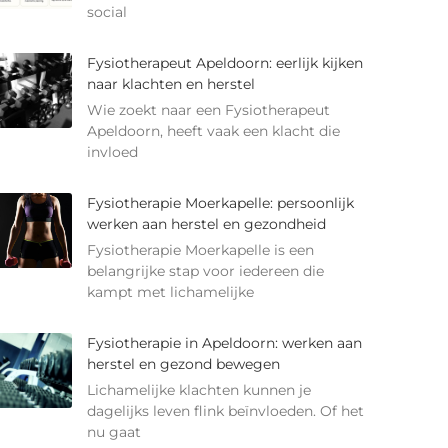
social
Fysiotherapeut Apeldoorn: eerlijk kijken
naar klachten en herstel
Wie zoekt naar een Fysiotherapeut
Apeldoorn, heeft vaak een klacht die
invloed
Fysiotherapie Moerkapelle: persoonlijk
werken aan herstel en gezondheid
Fysiotherapie Moerkapelle is een
belangrijke stap voor iedereen die
kampt met lichamelijke
Fysiotherapie in Apeldoorn: werken aan
herstel en gezond bewegen
Lichamelijke klachten kunnen je
dagelijks leven flink beïnvloeden. Of het
nu gaat