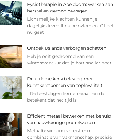
Fysiotherapie in Apeldoorn: werken aan
herstel en gezond bewegen
Lichamelijke klachten kunnen je
dagelijks leven flink beïnvloeden. Of het
nu gaat
Ontdek IJslands verborgen schatten
Heb je ooit gedroomd van een
winteravontuur dat je hart sneller doet
De ultieme kerstbeleving met
kunstkerstbomen van topkwaliteit
De feestdagen komen eraan en dat
betekent dat het tijd is
Efficiënt metaal bewerken met behulp
van nauwkeurige profielwalsen
Metaalbewerking vereist een
combinatie van vakmanschap, precisie