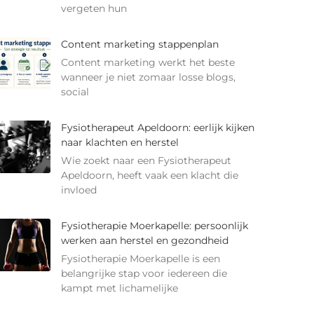
vergeten hun
Content marketing stappenplan
Content marketing werkt het beste
wanneer je niet zomaar losse blogs,
social
Fysiotherapeut Apeldoorn: eerlijk kijken
naar klachten en herstel
Wie zoekt naar een Fysiotherapeut
Apeldoorn, heeft vaak een klacht die
invloed
Fysiotherapie Moerkapelle: persoonlijk
werken aan herstel en gezondheid
Fysiotherapie Moerkapelle is een
belangrijke stap voor iedereen die
kampt met lichamelijke