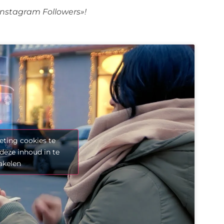
 Instagram Followers»!
ting cookies te
deze inhoud in te
akelen