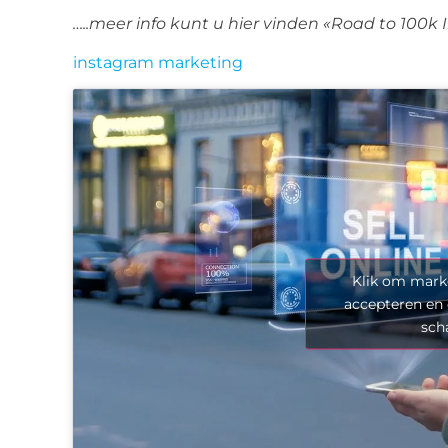
…..meer info kunt u hier vinden «Road to 100k
instagram marketing
Klik om marke
accepteren en 
sch