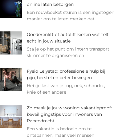
online laten bezorgen
Een rouwboeket sturen is een ingetogen
manier om te laten merken dat
Goederenlift of autolift kiezen wat telt
echt in jouw situatie
Sta je op het punt om intern transport
slimmer te organiseren en
Fysio Lelystad: professionele hulp bij
pijn, herstel en beter bewegen
Heb je last van je rug, nek, schouder,
knie of een andere
Zo maak je jouw woning vakantieproof:
beveiligingstips voor inwoners van
Papendrecht
Een vakantie is bedoeld om te
ontspannen, maar veel mensen