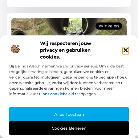
Winkelen
Wij respecteren jouw
privacy en gebruiken
cookies.
Bij BelindaWeb.nl nemen we uw privacy serieus. Om u de best
Het riool ontstoppen in Harderwijk – Een
mogelijke ervaring te bieden, gebruiken we cookies en
uitgebreide gids
vergelijkbare technologieën. Deze helpen ons te begrijpen hoe u
Verstopte afvoeren zijn een veelvoorkomend
onze website gebruikt, zodat wij deze kunnen verbeteren en u
probleem voor huizen en bedrijven in Harderwijk. Het
gepersonaliseerde ervaringen kunnen bieden. Voor meer
kan leiden tot ongemak, geurhinder en zelfs schade
informatie kunt u
ons cookiebeleid
raadplegen.
aan uw sanitair. Gelukkig
Winkelen
Alles Toestaan
Cookies Beheren