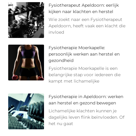
Fysiotherapeut Apeldoorn: eerlijk
kijken naar klachten en herstel
Wie zoekt naar een Fysiotherapeut
Apeldoorn, heeft vaak een klacht die
invloed
Fysiotherapie Moerkapelle:
persoonlijk werken aan herstel en
gezondheid
Fysiotherapie Moerkapelle is een
belangrijke stap voor iedereen die
kampt met lichamelijke
Fysiotherapie in Apeldoorn: werken
aan herstel en gezond bewegen
Lichamelijke klachten kunnen je
dagelijks leven flink beïnvloeden. Of
het nu gaat