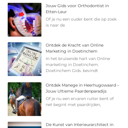
Jouw Gids voor Orthodontist in
Etten-Leur
Of je nu een ouder bent die op zoek
is naar de
Ontdek de Kracht van Online
Marketing in Doetinchem
In het bruisende hart van Online
marketing in Doetinchem.
Doetinchem Gids. bevindt
Ontdek Manege in Heerhugowaard –
Jouw Ultieme Paardenparadijs
Of je nu een ervaren ruiter bent of
net begint met paardrijden,
De Kunst van Interieurarchitect in