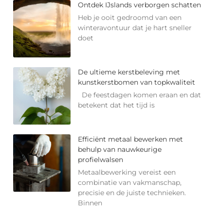
Ontdek IJslands verborgen schatten
Heb je ooit gedroomd van een
winteravontuur dat je hart sneller
doet
De ultieme kerstbeleving met
kunstkerstbomen van topkwaliteit
De feestdagen komen eraan en dat
betekent dat het tijd is
Efficiënt metaal bewerken met
behulp van nauwkeurige
profielwalsen
Metaalbewerking vereist een
combinatie van vakmanschap,
precisie en de juiste technieken.
Binnen