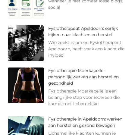
wanneer je niet zomaar losse blogs,
social
Fysiotherapeut Apeldoorn: eerlijk
kijken naar klachten en herstel
Wie zoekt naar een Fysiotherapeut
Apeldoorn, heeft vaak een klacht die
invloed
Fysiotherapie Moerkapelle:
persoonlijk werken aan herstel en
gezondheid
Fysiotherapie Moerkapelle is een
belangrijke stap voor iedereen die
kampt met lichamelijke
Fysiotherapie in Apeldoorn: werken
aan herstel en gezond bewegen
Lichamelijke klachten kunnen je