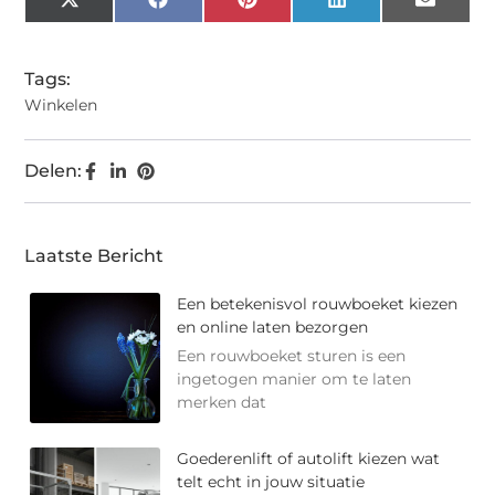
X
Facebook
Pinterest
LinkedIn
Email
(Twitter)
Tags:
Winkelen
Delen:
Laatste Bericht
Een betekenisvol rouwboeket kiezen
en online laten bezorgen
Een rouwboeket sturen is een
ingetogen manier om te laten
merken dat
Goederenlift of autolift kiezen wat
telt echt in jouw situatie