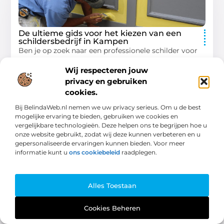
De ultieme gids voor het kiezen van een
schildersbedrijf in Kampen
Ben je op zoek naar een professionele schilder voor
je huis in Kampen? Dan ben je hier aan het juiste
Wij respecteren jouw
adres. Een schildersbedrijf in Kampen (bezoek
privacy en gebruiken
Winkelen
cookies.
Bij BelindaWeb.nl nemen we uw privacy serieus. Om u de best
mogelijke ervaring te bieden, gebruiken we cookies en
vergelijkbare technologieën. Deze helpen ons te begrijpen hoe u
onze website gebruikt, zodat wij deze kunnen verbeteren en u
gepersonaliseerde ervaringen kunnen bieden. Voor meer
Winkelen
informatie kunt u
ons cookiebeleid
raadplegen.
Alles Toestaan
Cookies Beheren
Ontdek de nalatenschap van schilder in