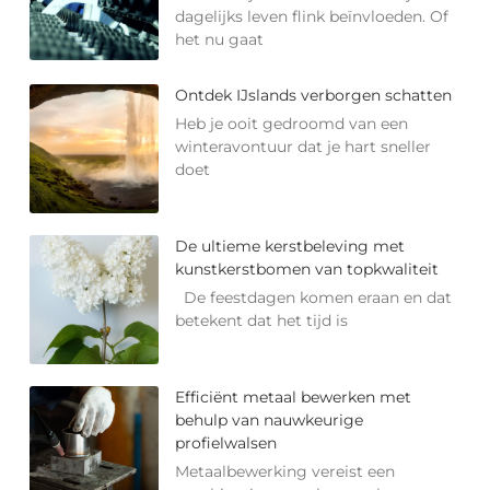
dagelijks leven flink beïnvloeden. Of
het nu gaat
Ontdek IJslands verborgen schatten
Heb je ooit gedroomd van een
winteravontuur dat je hart sneller
doet
De ultieme kerstbeleving met
kunstkerstbomen van topkwaliteit
De feestdagen komen eraan en dat
betekent dat het tijd is
Efficiënt metaal bewerken met
behulp van nauwkeurige
profielwalsen
Metaalbewerking vereist een