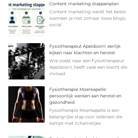
Content marketing stappenplan
Content marketing werkt het beste
wanneer je niet zomaar losse blogs,
social
Fysiotherapeut Apeldoorn: eerlijk
kijken naar klachten en herstel
Wie zoekt naar een Fysiotherapeut
Apeldoorn, heeft vaak een klacht die
invloed
Fysiotherapie Moerkapelle:
persoonlijk werken aan herstel en
gezondheid
Fysiotherapie Moerkapelle is een
belangrijke stap voor iedereen die
kampt met lichamelijke