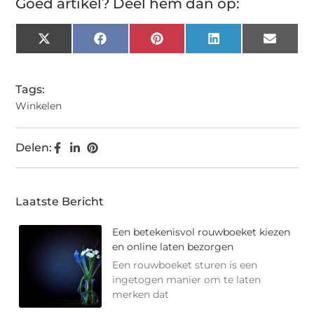
Goed artikel? Deel hem dan op:
X
Facebook
Pinterest
LinkedIn
Email
(Twitter)
Tags:
Winkelen
Delen:
Laatste Bericht
Een betekenisvol rouwboeket kiezen
en online laten bezorgen
Een rouwboeket sturen is een
ingetogen manier om te laten
merken dat