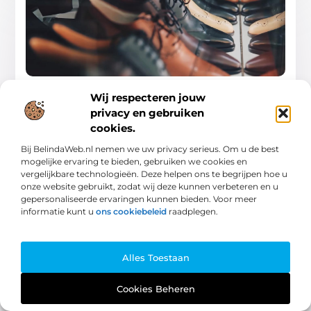
Ontdek de beste schoenenwinkels in
Heerenveen
Wij respecteren jouw
Heerenveen, een stad bekend om zijn rijke cultuur en
privacy en gebruiken
levendige gemeenschapsleven, biedt ook een diverse
cookies.
en boeiende modewereld. Voor de inwoners van
Bij BelindaWeb.nl nemen we uw privacy serieus. Om u de best
Heerenveen en bezoekers
mogelijke ervaring te bieden, gebruiken we cookies en
vergelijkbare technologieën. Deze helpen ons te begrijpen hoe u
Winkelen
onze website gebruikt, zodat wij deze kunnen verbeteren en u
gepersonaliseerde ervaringen kunnen bieden. Voor meer
informatie kunt u
ons cookiebeleid
raadplegen.
Winkelen
Alles Toestaan
Cookies Beheren