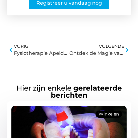
Registreer u vandaag nog
VORIG
VOLGENDE
Fysiotherapie Apeldoorn: Kwaliteit en Zorg op Maat Dichtbij Huis
Ontdek de Magie van een Interieurarchitect in Westland
Hier zijn enkele
gerelateerde
berichten
Winkelen