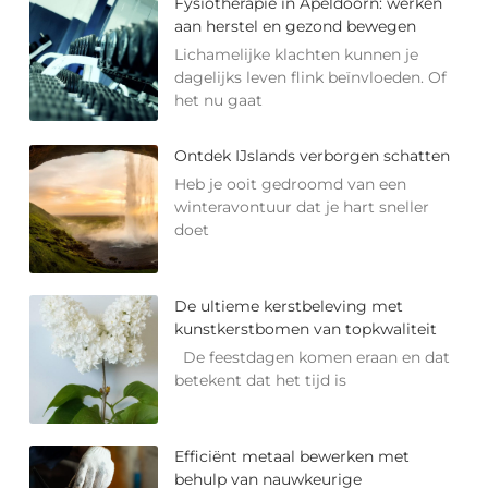
Fysiotherapie in Apeldoorn: werken
aan herstel en gezond bewegen
Lichamelijke klachten kunnen je
dagelijks leven flink beïnvloeden. Of
het nu gaat
Ontdek IJslands verborgen schatten
Heb je ooit gedroomd van een
winteravontuur dat je hart sneller
doet
De ultieme kerstbeleving met
kunstkerstbomen van topkwaliteit
De feestdagen komen eraan en dat
betekent dat het tijd is
Efficiënt metaal bewerken met
behulp van nauwkeurige