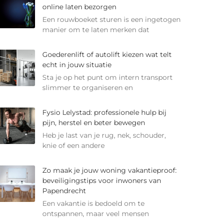
online laten bezorgen
Een rouwboeket sturen is een ingetogen
manier om te laten merken dat
Goederenlift of autolift kiezen wat telt
echt in jouw situatie
Sta je op het punt om intern transport
slimmer te organiseren en
Fysio Lelystad: professionele hulp bij
pijn, herstel en beter bewegen
Heb je last van je rug, nek, schouder,
knie of een andere
Zo maak je jouw woning vakantieproof:
beveiligingstips voor inwoners van
Papendrecht
Een vakantie is bedoeld om te
ontspannen, maar veel mensen