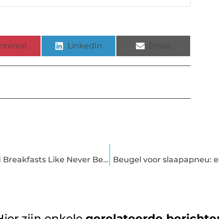
nterest
LinkedIn
Email
Haarlem's Hidden Gem Experience Bed and Breakfasts Like Never Before
Beugel voor slaapapneu: e
Hier zijn enkele
gerelateerde berichte