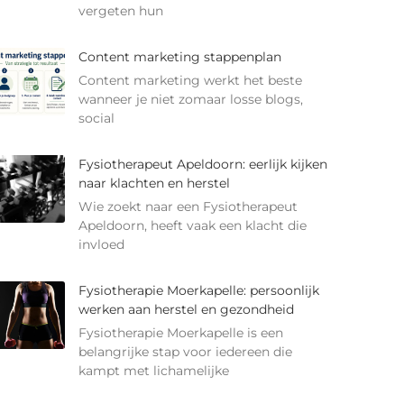
vergeten hun
Content marketing stappenplan
Content marketing werkt het beste
wanneer je niet zomaar losse blogs,
social
Fysiotherapeut Apeldoorn: eerlijk kijken
naar klachten en herstel
Wie zoekt naar een Fysiotherapeut
Apeldoorn, heeft vaak een klacht die
invloed
Fysiotherapie Moerkapelle: persoonlijk
werken aan herstel en gezondheid
Fysiotherapie Moerkapelle is een
belangrijke stap voor iedereen die
kampt met lichamelijke