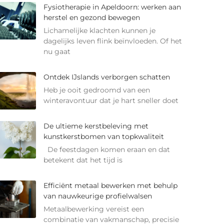
Fysiotherapie in Apeldoorn: werken aan
herstel en gezond bewegen
Lichamelijke klachten kunnen je
dagelijks leven flink beïnvloeden. Of het
nu gaat
Ontdek IJslands verborgen schatten
Heb je ooit gedroomd van een
winteravontuur dat je hart sneller doet
De ultieme kerstbeleving met
kunstkerstbomen van topkwaliteit
De feestdagen komen eraan en dat
betekent dat het tijd is
Efficiënt metaal bewerken met behulp
van nauwkeurige profielwalsen
Metaalbewerking vereist een
combinatie van vakmanschap, precisie