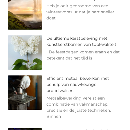
Heb je ooit gedroomd van een
winteravontuur dat je hart sneller
doet
De ultieme kerstbeleving met
kunstkerstbomen van topkwaliteit
De feestdagen komen eraan en dat
betekent dat het tijd is
Efficiënt metaal bewerken met
behulp van nauwkeurige
profielwalsen
Metaalbewerking vereist een
combinatie van vakmanschap,
precisie en de juiste technieken.
Binnen