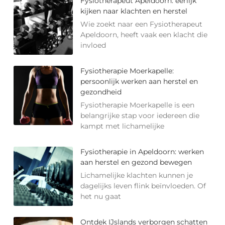
Fysiotherapeut Apeldoorn: eerlijk
kijken naar klachten en herstel
Wie zoekt naar een Fysiotherapeut
Apeldoorn, heeft vaak een klacht die
invloed
Fysiotherapie Moerkapelle:
persoonlijk werken aan herstel en
gezondheid
Fysiotherapie Moerkapelle is een
belangrijke stap voor iedereen die
kampt met lichamelijke
Fysiotherapie in Apeldoorn: werken
aan herstel en gezond bewegen
Lichamelijke klachten kunnen je
dagelijks leven flink beïnvloeden. Of
het nu gaat
Ontdek IJslands verborgen schatten