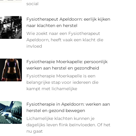
social
Fysiotherapeut Apeldoorn: eerlijk kijken
naar klachten en herstel
Wie zoekt naar een Fysiotherapeut
Apeldoorn, heeft vaak een klacht die
invloed
Fysiotherapie Moerkapelle: persoonlijk
werken aan herstel en gezondheid
Fysiotherapie Moerkapelle is een
belangrijke stap voor iedereen die
kampt met lichamelijke
Fysiotherapie in Apeldoorn: werken aan
herstel en gezond bewegen
Lichamelijke klachten kunnen je
dagelijks leven flink beïnvloeden. Of het
nu gaat