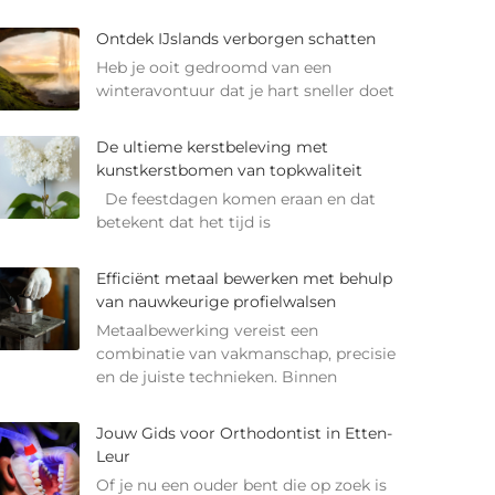
Ontdek IJslands verborgen schatten
Heb je ooit gedroomd van een
winteravontuur dat je hart sneller doet
De ultieme kerstbeleving met
kunstkerstbomen van topkwaliteit
De feestdagen komen eraan en dat
betekent dat het tijd is
Efficiënt metaal bewerken met behulp
van nauwkeurige profielwalsen
Metaalbewerking vereist een
combinatie van vakmanschap, precisie
en de juiste technieken. Binnen
Jouw Gids voor Orthodontist in Etten-
Leur
Of je nu een ouder bent die op zoek is